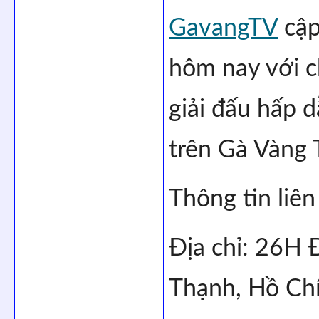
GavangTV
 cập
hôm nay với ch
giải đấu hấp 
trên Gà Vàng 
Thông tin liên
Địa chỉ: 26H 
Thạnh, Hồ Ch