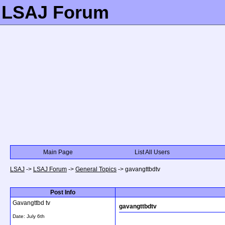
LSAJ Forum
Main Page
List All Users
LSAJ
->
LSAJ Forum
->
General Topics
->
gavangttbdtv
Post Info
Gavangttbd tv
gavangttbdtv
Date:
July 6th