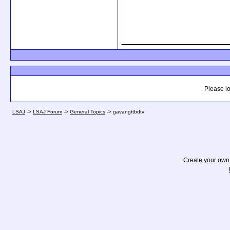
_____________
Please lo
LSAJ
->
LSAJ Forum
->
General Topics
->
gavangttbdtv
Create your ow