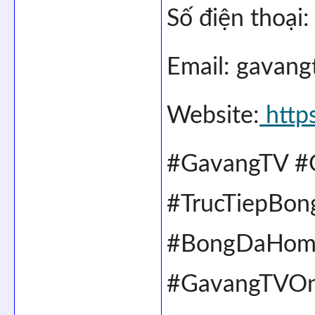
Số điện thoạ
Email: gavan
Website:
 http
#GavangTV #
#TrucTiepBon
#BongDaHomNa
#GavangTVOnl