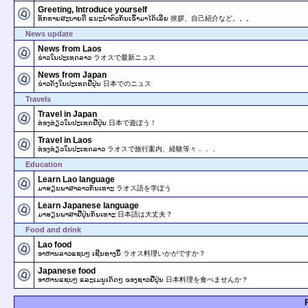
Greeting, Introduce yourself
ທັກທາຍສະບາຍດີ ແນະນໍາຕົວກັນເຂົ້າມາໄດ້ເລີຍ 挨拶、自己紹介など。。。
News update
News from Laos
ຂ່າວໃນປະເທດລາວ ラオスで最新ニュス
News from Japan
ຂ່າວດັງໃນປະເທດຢີ່ປຸ່ນ 日本でのニュス
Travels
Travel in Japan
ທ່ອງທ່ຽວໃນປະເທດຢີ່ປຸ່ນ 日本で遊ぼう！
Travel in Laos
ທ່ອງທ່ຽວໃນປະເທດລາວ ラオスで旅行案内、経験等々．．．
Education
Learn Lao language
ມາຮຽນພາສາລາວກັນເທາະ ラオス語を学ぼう
Learn Japanese language
ມາຮຽນພາສາຢີ່ປຸ່ນກັນເທາະ 日本語は大丈夫？
Food and drink
Lao food
ອາຫານລາວແຊບໆ ເຊີນທາງນີ້ ラオス料理いかがですか？
Japanese food
ອາຫານແຊບໆ ແລະເມນູເດັດໆ ຂອງຊາວຢີ່ປຸ່ນ 日本料理を食べませんか？