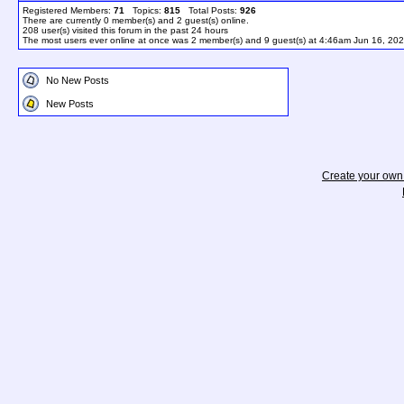
Registered Members:
71
Topics:
815
Total Posts:
926
There are currently
0
member(s) and
2
guest(s) online
.
208
user(s) visited this forum in the past 24 hours
The most users ever online at once was 2 member(s) and 9 guest(s) at 4:46am Jun 16, 20
No New Posts
New Posts
Create your ow