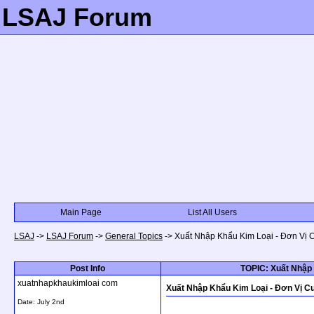
LSAJ Forum
Main Page
List All Users
LSAJ
->
LSAJ Forum
->
General Topics
->
Xuất Nhập Khẩu Kim Loại - Đơn Vị 
Post Info
TOPIC: Xuất Nhập 
xuatnhapkhaukimloai com
Xuất Nhập Khẩu Kim Loại - Đơn Vị C
Date:
July 2nd