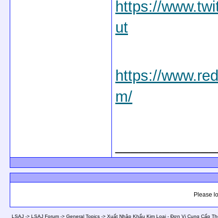
https://www.tw
ut
https://www.re
m/
_____________
Please lo
LSAJ
->
LSAJ Forum
->
General Topics
->
Xuất Nhập Khẩu Kim Loại - Đơn Vị Cung Cấp Th