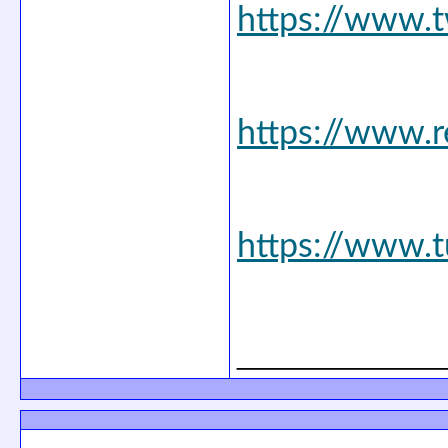
https://www.
https://www.
https://www.
_____________