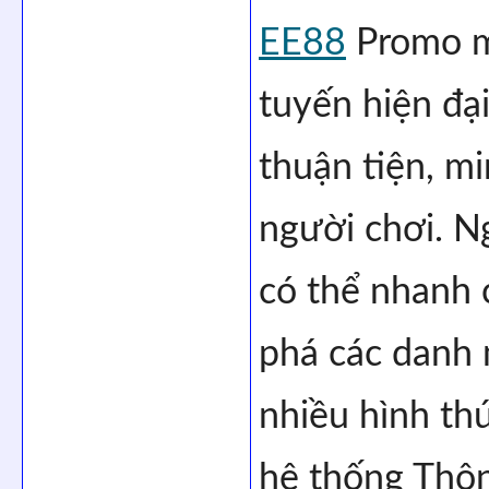
EE88
 Promo m
tuyến hiện đại
thuận tiện, mi
người chơi. Ng
có thể nhanh 
phá các danh m
nhiều hình thứ
hệ thống Thôn