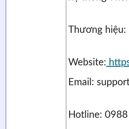
Thương hiệu:
Website:
 http
Email: suppo
Hotline: 098