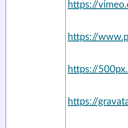
https://vime
https://www.
https://500p
https://grav