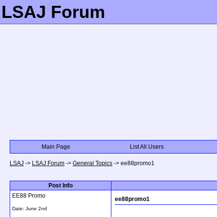
LSAJ Forum
Main Page
List All Users
LSAJ
->
LSAJ Forum
->
General Topics
->
ee88promo1
Post Info
EE88 Promo
ee88promo1
Date:
June 2nd