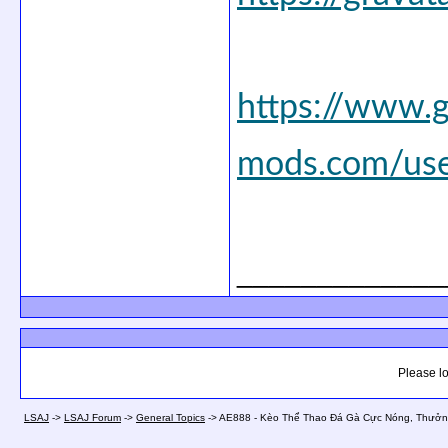
https://www.g
mods.com/us
_____________
Please lo
LSAJ
->
LSAJ Forum
->
General Topics
->
AE888 - Kèo Thể Thao Đá Gà Cực Nóng, Thưởn