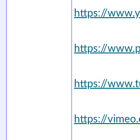
https://www
https://www.
https://www.
https://vime