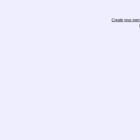
Create your ow