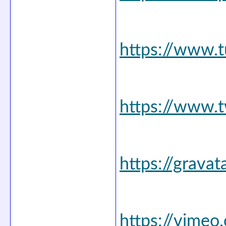
https://www.
https://www.t
https://grava
https://vimeo