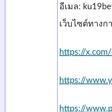
อีเมล: ku19b
เว็บไซต์ทางกา
https://x.com
https://www.
https://www.p