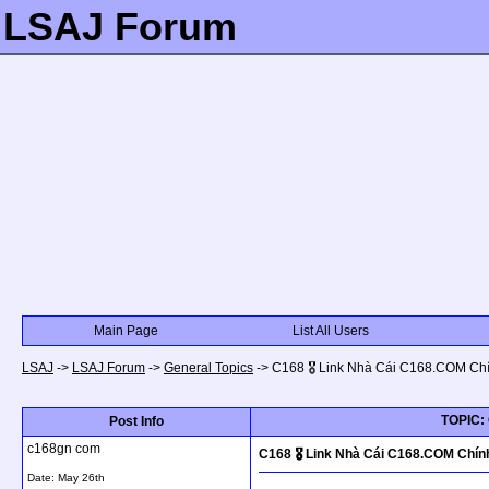
LSAJ Forum
Main Page
List All Users
LSAJ
->
LSAJ Forum
->
General Topics
->
C168 🎖️ Link Nhà Cái C168.COM Ch
TOPIC: 
Post Info
c168gn com
C168 🎖️ Link Nhà Cái C168.COM Chí
Date:
May 26th