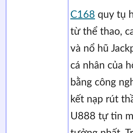
C168
 quy tụ 
từ thể thao, c
và nổ hũ Jackp
cá nhân của h
bằng công ngh
kết nạp rút th
U888 tự tin m