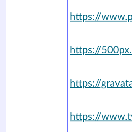
https://www.
https://500p
https://grav
https://www.