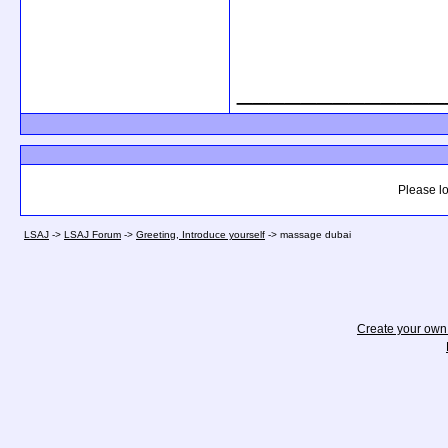
_____________
Please lo
LSAJ
->
LSAJ Forum
->
Greeting, Introduce yourself
->
massage dubai
Create your ow