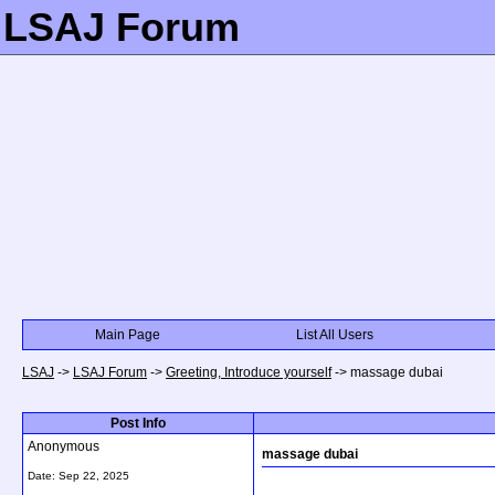
LSAJ Forum
Main Page
List All Users
LSAJ
->
LSAJ Forum
->
Greeting, Introduce yourself
->
massage dubai
Post Info
Anonymous
massage dubai
Date:
Sep 22, 2025