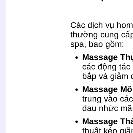
Các dịch vụ ho
thường cung cấp
spa, bao gồm:
Massage Thụ
các động tác 
bắp và giảm 
Massage Mô 
trung vào các
đau nhức mãn
Massage Thá
thuật kéo gi